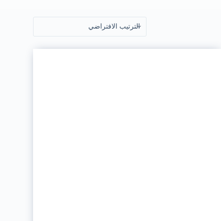
ا
ل
ت
ج
ا
و
ز
إ
ل
ى
ا
ل
م
ح
ت
و
ى